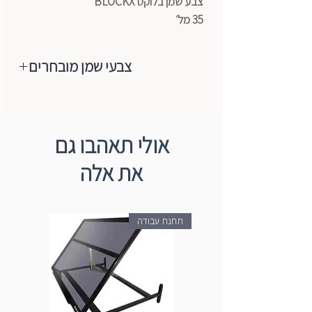
צבע שמן בלוקס BLOCKX
35 מל׳
צבעי שמן מובחרים
מותג צבעי השמן המוביל והאיכותי בעולם
הגיע לישראל, צבעי שמן ברמת ארטיסט,
רכים מאוד,נעימים למגע, מכילים רק
אולי תאהבו גם
פיגמנטים טהורים+שמן (פשתן/פרג).
את אלה
הצבעים עשויים ממבחר הפיגמנטים
המשובחים ביותר ועד היום הם עדיין מיוצרים
בעבודת יד לפי מסורת Blockx באמצעות
תחנת עבודה
טחנות אבן המסתובבות באיטיות. מהניסיון
רב השנים של החברה רק פיגמנט טהור
משמש ליציבות מקסימלית של אור, עקביות
חמאה וערבוב קל על הבד עצמו ולכן הם
מקפידים על ייצור הצבעים בסטנדרט