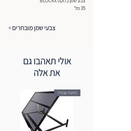
צבע שמן בלוקס BLOCKX
35 מל׳
צבעי שמן מובחרים
מותג צבעי השמן המוביל והאיכותי בעולם
הגיע לישראל, צבעי שמן ברמת ארטיסט,
רכים מאוד,נעימים למגע, מכילים רק
אולי תאהבו גם
פיגמנטים טהורים+שמן (פשתן/פרג).
את אלה
הצבעים עשויים ממבחר הפיגמנטים
המשובחים ביותר ועד היום הם עדיין מיוצרים
בעבודת יד לפי מסורת Blockx באמצעות
תחנת עבודה
טחנות אבן המסתובבות באיטיות. מהניסיון
רב השנים של החברה רק פיגמנט טהור
משמש ליציבות מקסימלית של אור, עקביות
חמאה וערבוב קל על הבד עצמו ולכן הם
מקפידים על ייצור הצבעים בסטנדרט