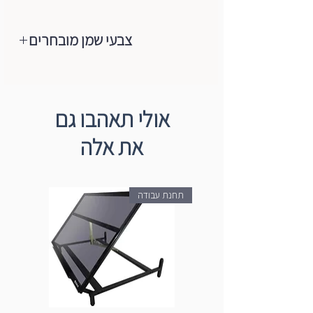
צבעי שמן מובחרים
מותג צבעי השמן המוביל והאיכותי בעולם
הגיע לישראל, צבעי שמן ברמת ארטיסט,
רכים מאוד,נעימים למגע, מכילים רק
אולי תאהבו גם
פיגמנטים טהורים+שמן (פשתן/פרג).
את אלה
הצבעים עשויים ממבחר הפיגמנטים
המשובחים ביותר ועד היום הם עדיין מיוצרים
בעבודת יד לפי מסורת Blockx באמצעות
תחנת עבודה
טחנות אבן המסתובבות באיטיות. מהניסיון
רב השנים של החברה רק פיגמנט טהור
משמש ליציבות מקסימלית של אור, עקביות
חמאה וערבוב קל על הבד עצמו ולכן הם
מקפידים על ייצור הצבעים בסטנדרט
הגבוה ביותר.