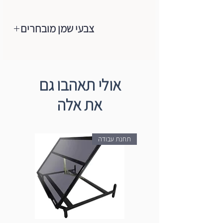
צבעי שמן מובחרים
מותג צבעי השמן המוביל והאיכותי בעולם
הגיע לישראל, צבעי שמן ברמת ארטיסט,
רכים מאוד,נעימים למגע, מכילים רק
אולי תאהבו גם
פיגמנטים טהורים+שמן (פשתן/פרג).
את אלה
הצבעים עשויים ממבחר הפיגמנטים
המשובחים ביותר ועד היום הם עדיין מיוצרים
בעבודת יד לפי מסורת Blockx באמצעות
תחנת עבודה
טחנות אבן המסתובבות באיטיות. מהניסיון
רב השנים של החברה רק פיגמנט טהור
משמש ליציבות מקסימלית של אור, עקביות
חמאה וערבוב קל על הבד עצמו ולכן הם
מקפידים על ייצור הצבעים בסטנדרט
הגבוה ביותר.