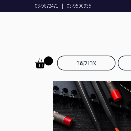
03-9672471
|
03-9500935
צרו קשר