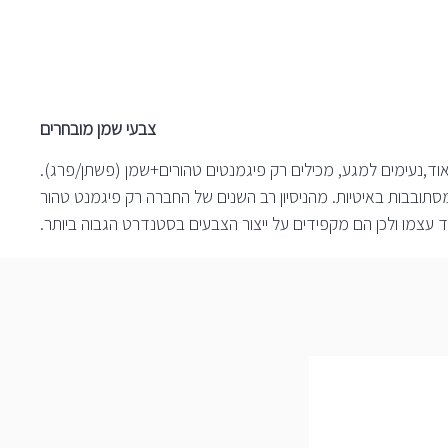
צבעי שמן מובחרים
אוד,נעימים למגע, מכילים רק פיגמנטים טהורים+שמן (פשתן/פרג).
 היום הם עדיין מיוצרים בעבודת יד לפי מסורת Blockx באמצעות טחנות אבן המסתובבות באיטיות. מהניסיון רב השנים של החברה רק פיגמנט טהור
עצמו ולכן הם מקפידים על ייצור הצבעים בסטנדרט הגבוה ביותר.