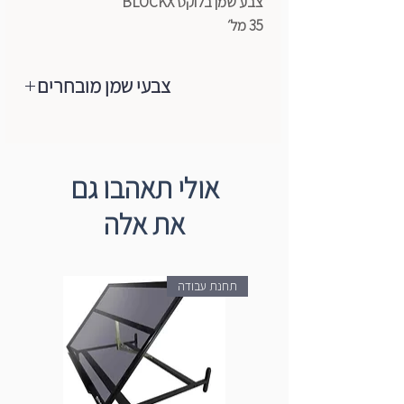
צבע שמן בלוקס BLOCKX
35 מל׳
צבעי שמן מובחרים
מותג צבעי השמן המוביל והאיכותי בעולם
הגיע לישראל, צבעי שמן ברמת ארטיסט,
רכים מאוד,נעימים למגע, מכילים רק
אולי תאהבו גם
פיגמנטים טהורים+שמן (פשתן/פרג).
את אלה
הצבעים עשויים ממבחר הפיגמנטים
המשובחים ביותר ועד היום הם עדיין מיוצרים
בעבודת יד לפי מסורת Blockx באמצעות
תחנת עבודה
טחנות אבן המסתובבות באיטיות. מהניסיון
רב השנים של החברה רק פיגמנט טהור
משמש ליציבות מקסימלית של אור, עקביות
חמאה וערבוב קל על הבד עצמו ולכן הם
מקפידים על ייצור הצבעים בסטנדרט