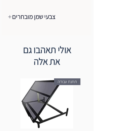
צבעי שמן מובחרים
מותג צבעי השמן המוביל והאיכותי בעולם
הגיע לישראל, צבעי שמן ברמת ארטיסט,
רכים מאוד,נעימים למגע, מכילים רק
אולי תאהבו גם
פיגמנטים טהורים+שמן (פשתן/פרג).
את אלה
הצבעים עשויים ממבחר הפיגמנטים
המשובחים ביותר ועד היום הם עדיין מיוצרים
בעבודת יד לפי מסורת Blockx באמצעות
תחנת עבודה
טחנות אבן המסתובבות באיטיות. מהניסיון
רב השנים של החברה רק פיגמנט טהור
משמש ליציבות מקסימלית של אור, עקביות
חמאה וערבוב קל על הבד עצמו ולכן הם
מקפידים על ייצור הצבעים בסטנדרט
הגבוה ביותר.